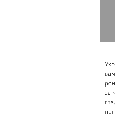
Ухо
вам
рон
за 
гла
наг