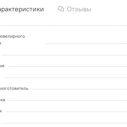
арактеристики
Отзывы
 ювелирного
я
ие
а
-изготовитель
мка
я