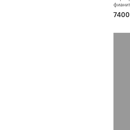
фиани
7400