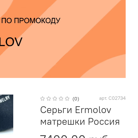
арт.
С02734
(0)
Серьги Ermolov
матрешки Россия