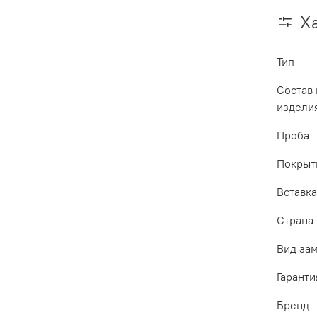
Х
Тип
Состав
издели
Проба
Покрыт
Вставк
Страна
Вид за
Гаранти
Бренд