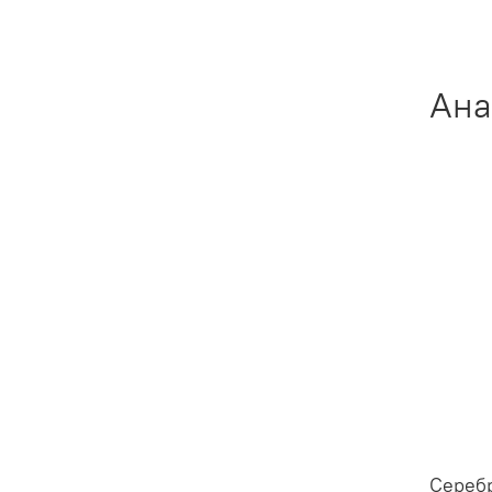
Ана
Сереб