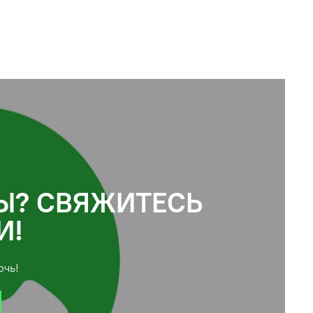
Ы? СВЯЖИТЕСЬ
И!
очь!