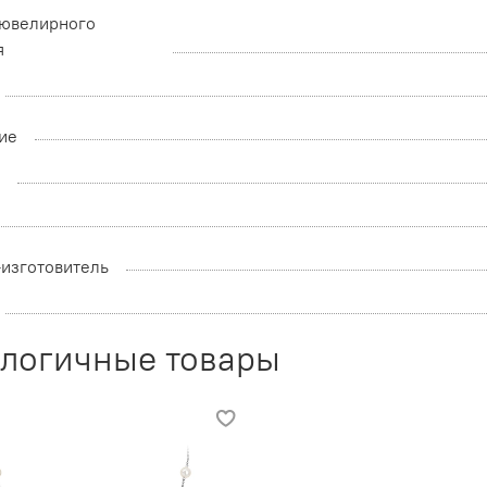
 ювелирного
я
ие
а
-изготовитель
логичные товары