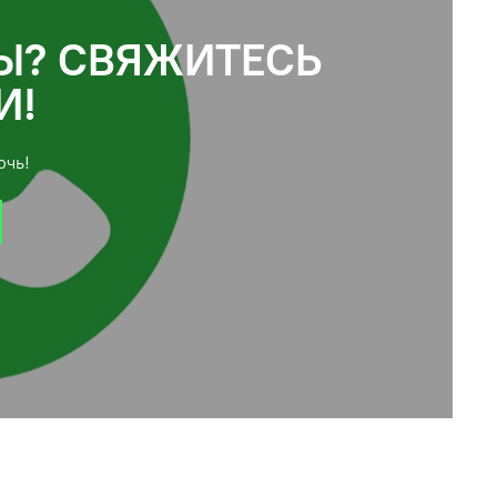
Ы? СВЯЖИТЕСЬ
И!
очь!