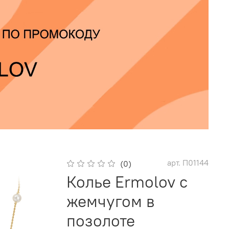
арт.
П01144
(0)
Колье Ermolov с
жемчугом в
позолоте