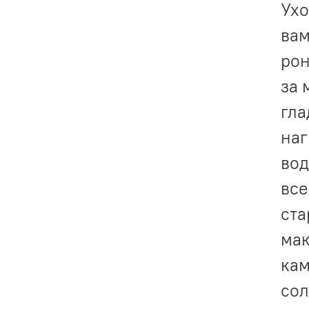
Ухо
вам
рон
за 
гла
наг
вод
все
ста
мак
кам
сол