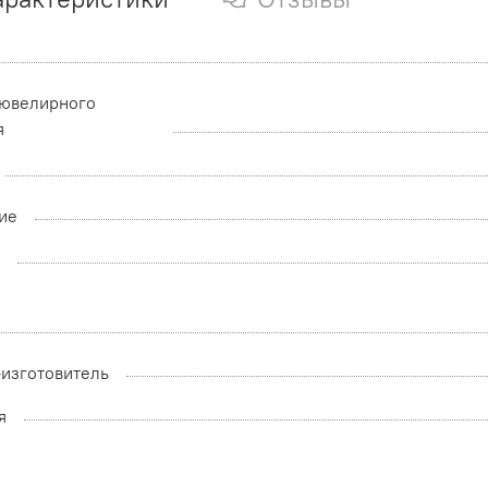
 ювелирного
я
ие
а
-изготовитель
я