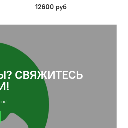
12600 руб
Ы? СВЯЖИТЕСЬ
И!
очь!