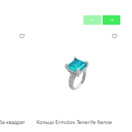
ба квадрат
Кольцо Ermolov Tenerife белое
К