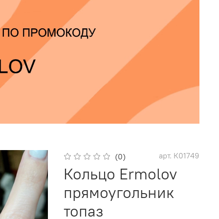
арт.
К01749
(0)
Кольцо Ermolov
прямоугольник
топаз