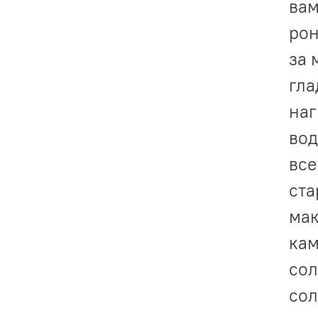
вам
рон
за 
гла
наг
вод
все
ста
мак
кам
сол
сол