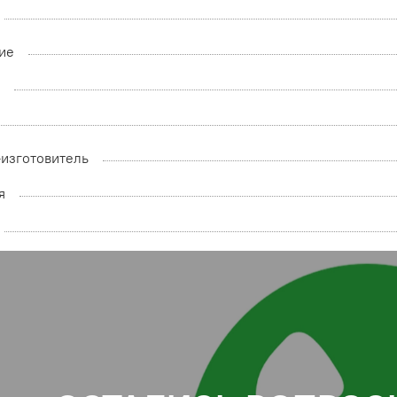
ие
а
-изготовитель
я