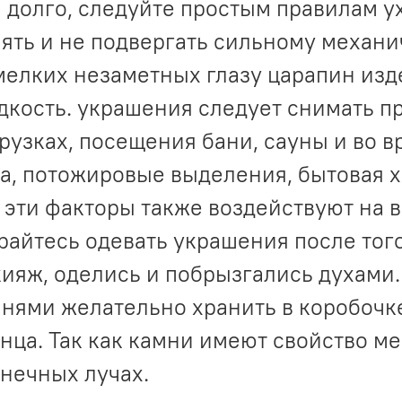
 долго, следуйте простым правилам у
ять и не подвергать сильному механи
мелких незаметных глазу царапин изд
дкость. украшения следует снимать п
рузках, посещения бани, сауны и во в
а, потожировые выделения, бытовая х
 эти факторы также воздействуют на
райтесь одевать украшения после того
ияж, оделись и побрызгались духами
нями желательно хранить в коробочк
нца. Так как камни имеют свойство ме
нечных лучах.