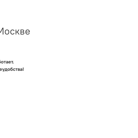
Москве
отает.
еудобства!