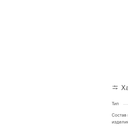
Х
Тип
Состав
издели