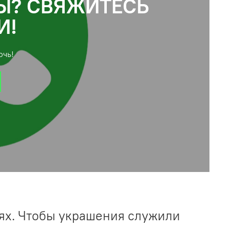
Ы? СВЯЖИТЕСЬ
И!
очь!
ях. Чтобы украшения служили